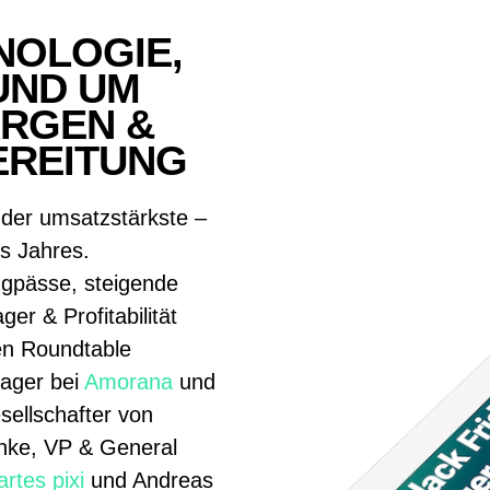
NOLOGIE,
RUND UM
ARGEN &
EREITUNG
r der umsatzstärkste –
es Jahres.
ngpässe, steigende
r & Profitabilität
len Roundtable
nager bei
Amorana
und
ellschafter von
ke, VP & General
rtes pixi
und Andreas