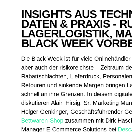
INSIGHTS AUS TECH
DATEN & PRAXIS - 
LAGERLOGISTIK, M
BLACK WEEK VORB
Die Black Week ist für viele Onlinehändle
aber auch der risikoreichste – Zeitraum d
Rabattschlachten, Lieferdruck, Personale
Retouren und sinkende Margen bringen Lage
schnell an ihre Grenzen. In diesem digita
diskutieren Alain Hirsig, Sr. Marketing Ma
Holger Genkinger, Geschäftsführender Ges
Bettwaren-Shop
zusammen mit Dirk Hasch
Manager E-Commerce Solutions bei
Desca