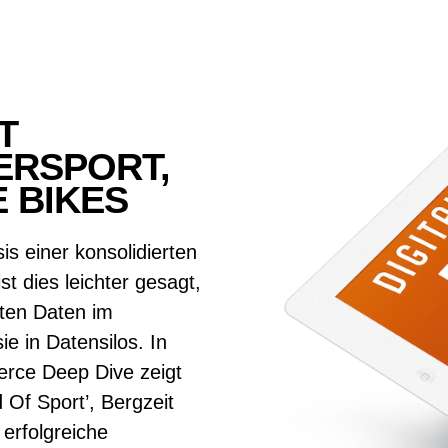
T
ERSPORT,
 BIKES
s einer konsolidierten
ist dies leichter gesagt,
nten Daten im
e in Datensilos. In
rce Deep Dive zeigt
 Of Sport’, Bergzeit
erfolgreiche