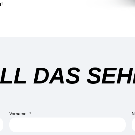
n!
ILL DAS SEH
Vorname
*
N