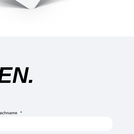
EN.
achname
*