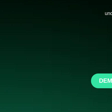
und
DEM