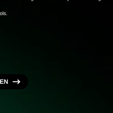
ols.
REN